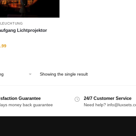
ELEUCHTUNG
fgang Lichtprojektor
ginal
Current
.99
ce
price
:
is:
9.99.
$49.99.
Showing the single result
isfaction Guarantee
24/7 Customer Service
days money back guarantee
Need help? info@luxsets.