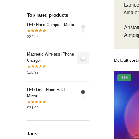
Lampen
sind en
Top rated products
LED Hand Compact Mirror
Anstat
Atmosp
$
24.99
Magnetic Wireless iPhone
Charger
$
16.99
-58%
LED Light Hand Held
Mirror
$
31.99
Tags