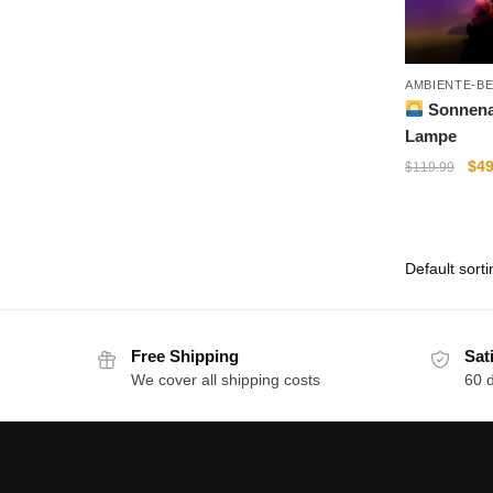
AMBIENTE-B
Sonnenau
Lampe
Ori
$
49
$
119.99
pri
This
was
product
$11
has
multiple
variants.
The
Free Shipping
Sat
options
We cover all shipping costs
60 
may
be
chosen
on